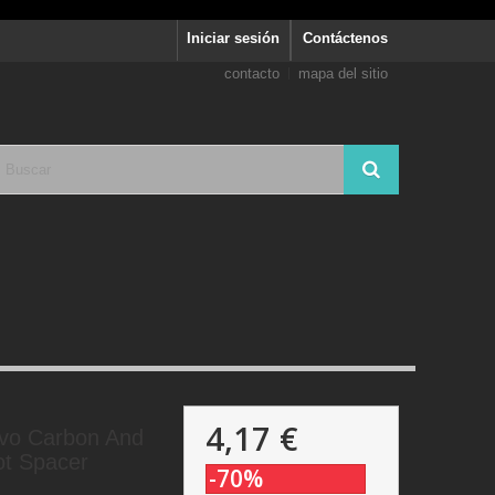
Iniciar sesión
Contáctenos
contacto
mapa del sitio
4,17 €
vo Carbon And
ot Spacer
-70%