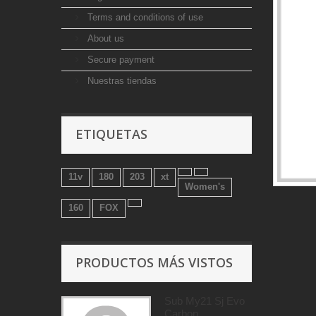
Terms and conditions of use
About us
Secure payment
Nuestras tiendas
ETIQUETAS
11v
180
203
xt
Women's
160
FOX
PRODUCTOS MÁS VISTOS
Sub My21 Sj Evo
Carbon...