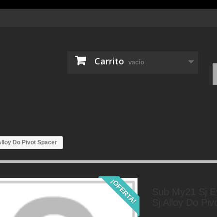
Carrito
vacío
lloy Do Pivot Spacer
¡OFERTA!
Sub My21 Sj E
Sj Alloy Do Piv