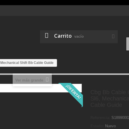
Carrito
vacío
 Mechanical Shift Bb Cable Guide
Ver más grande
¡OFERTA!
Cbg Bb Cable 
Sl6, Mechanica
Cable Guide
Referencia:
S1899000
Estado:
Nuevo