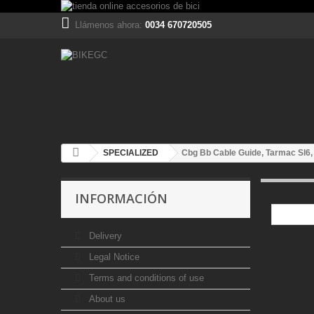
Llámenos ahora:
0034 670720505
SPECIALIZED
Cbg Bb Cable Guide, Tarmac Sl6,
INFORMACIÓN
Delivery
Legal Notice
Terms and conditions of use
About us