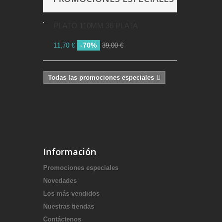
PLATO 110MM 36 PLATA
-70%
11,70 €
39,00 €
Todas las promociones especiales
Información
Promociones especiales
Novedades
Los más vendidos
Nuestras tiendas
Contáctenos