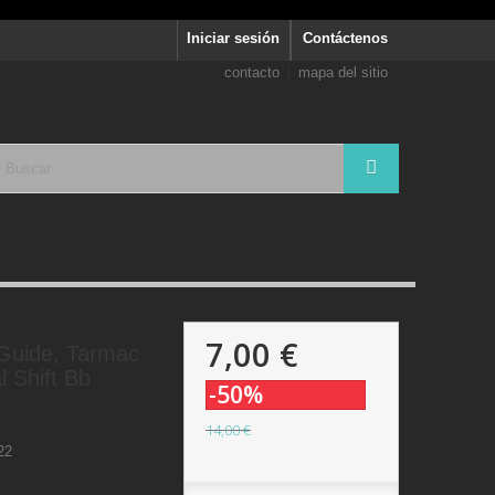
Iniciar sesión
Contáctenos
contacto
mapa del sitio
7,00 €
Guide, Tarmac
l Shift Bb
-50%
14,00 €
22