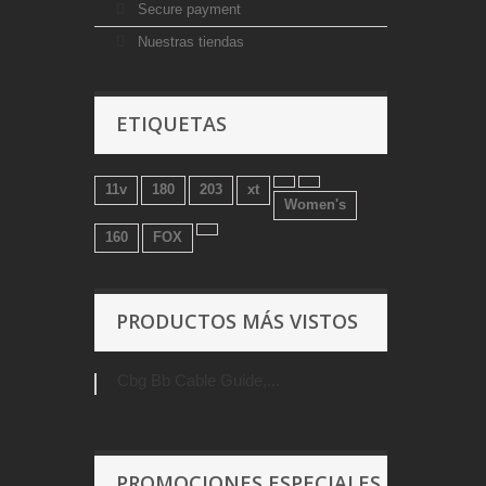
Secure payment
Nuestras tiendas
ETIQUETAS
11v
180
203
xt
Women's
160
FOX
PRODUCTOS MÁS VISTOS
Cbg Bb Cable Guide,...
PROMOCIONES ESPECIALES