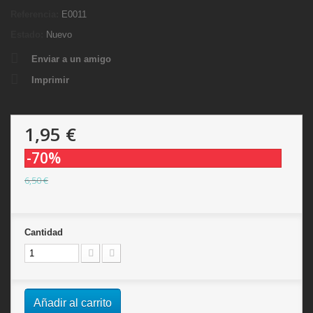
Referencia:
E0011
Estado:
Nuevo
Enviar a un amigo
Imprimir
1,95 €
-70%
6,50 €
Cantidad
Añadir al carrito