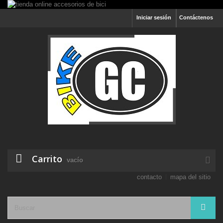
Iniciar sesión
Contáctenos
Carrito
vacío
contacto
mapa del sitio