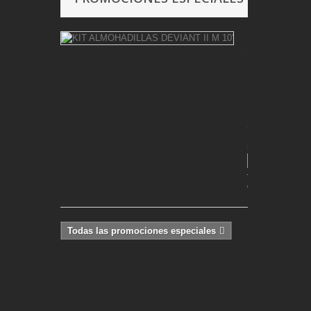
KIT
ALMOHADIL
DEVIANT
II
M
10'
2010
5,70 €
-70%
19,00
€
Todas las promociones especiales