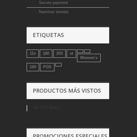
Secure payment
Nuestras tiendas
ETIQUETAS
11v
180
203
xt
Women's
160
FOX
PRODUCTOS MÁS VISTOS
Air Tool Blast...
PROMOCIONES ESPECIALES