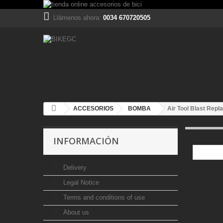
Llámenos ahora:
0034 670720505
ACCESORIOS
BOMBA
Air Tool Blast Repl
INFORMACIÓN
Delivery
Legal Notice
Terms and conditions of use
About us