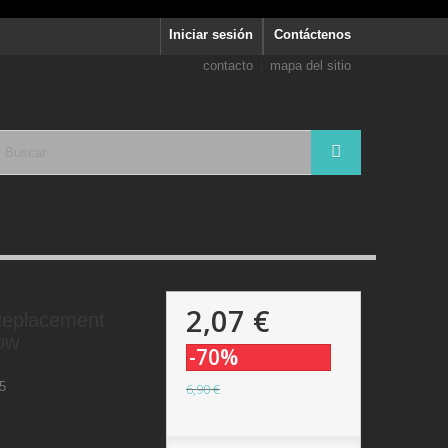
Iniciar sesión
Contáctenos
contacto
mapa del sitio
2,07 €
 Replacement
ow
-70%
5
6,90 €