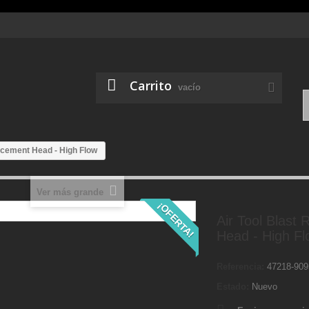
Carrito
vacío
acement Head - High Flow
Ver más grande
¡OFERTA!
Air Tool Blast
Head - High Fl
Referencia:
47218-909
Estado:
Nuevo