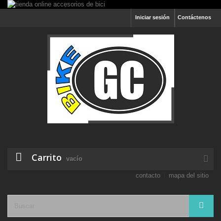
Iniciar sesión
Contáctenos
Carrito
vacío
contacto
mapa del sitio