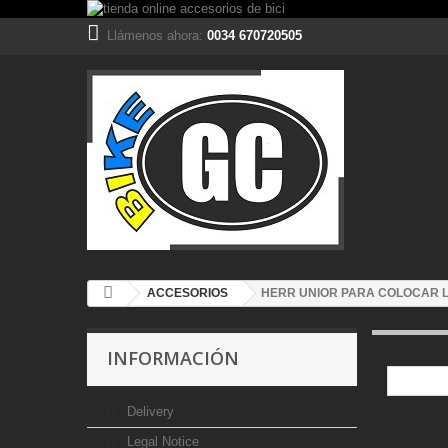
Llámenos ahora:
0034 670720505
ACCESORIOS
HERR UNIOR PARA COLOCAR 
INFORMACIÓN
Delivery
Legal Notice