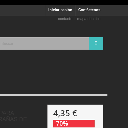
Iniciar sesión
Contáctenos
contacto
mapa del sitio
4,35 €
PARA
RAÑAS DE
-70%