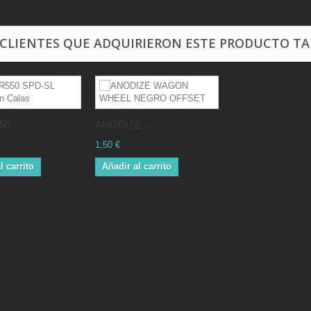
 CLIENTES QUE ADQUIRIERON ESTE PRODUCTO T
0...
ANODIZE...
1,50 €
l carrito
Añadir al carrito