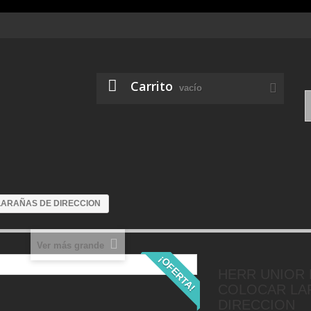
Carrito
vacío
LARAÑAS DE DIRECCION
Ver más grande
¡OFERTA!
HERR UNIOR 
COLOCAR LA
DIRECCION