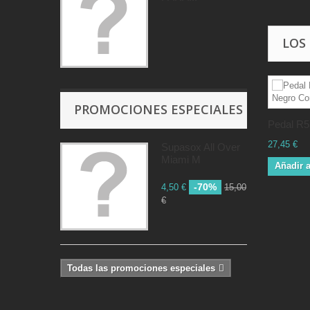
LOS
PROMOCIONES ESPECIALES
Pedal R55
27,45 €
Supasox All Over
Miami M
Añadir a
-70%
4,50 €
15,00
€
Todas las promociones especiales