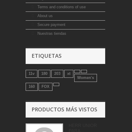
Terms and conditions of use
About us
Secure payment
Nuestras tiendas
ETIQUETAS
11v
180
203
xt
Women's
160
FOX
PRODUCTOS MÁS VISTOS
HERR UNIOR
PARA...