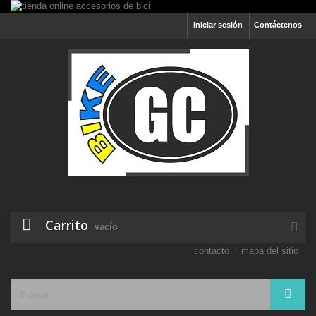
Iniciar sesión
Contáctenos
Carrito
vacío
contacto
mapa del sitio