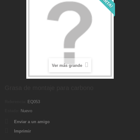
Ver más grande
Grasa de montaje para carbono
Referencia:
EQ053
Estado:
Nuevo
Enviar a un amigo
Imprimir