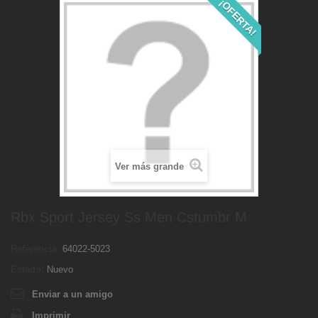
¡OFERTA!
Ver más grande
Rbx Sport Jersey Ss Men Cstumbr M
Referencia:
64022-5023
Estado:
Nuevo
Enviar a un amigo
Imprimir