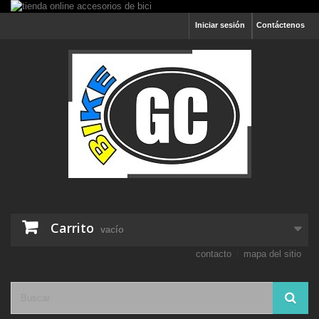
Iniciar sesión
Contáctenos
Carrito
vacío
contacto
mapa del sitio