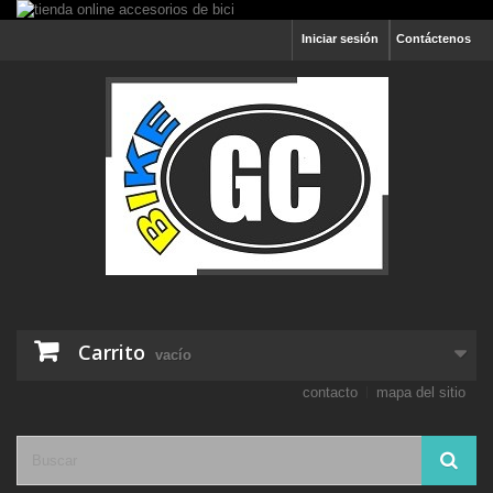
Iniciar sesión
Contáctenos
Carrito
vacío
contacto
mapa del sitio