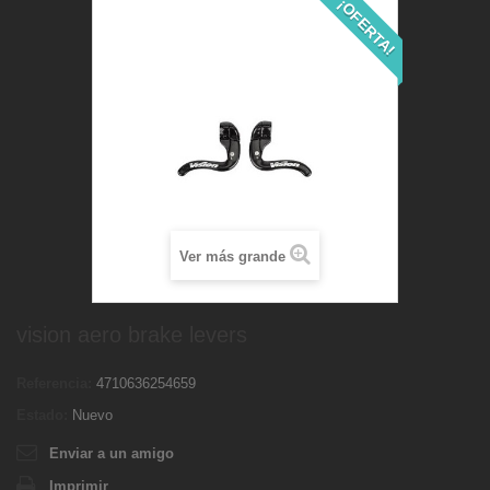
¡OFERTA!
Ver más grande
vision aero brake levers
Referencia:
4710636254659
Estado:
Nuevo
Enviar a un amigo
Imprimir