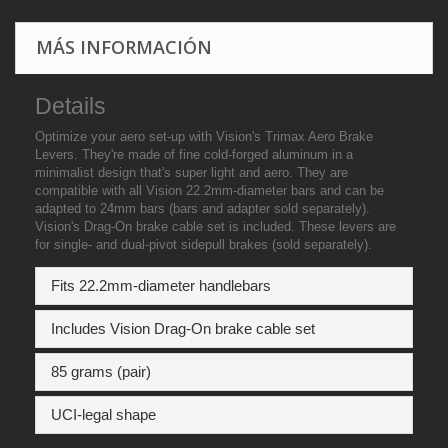
MÁS INFORMACIÓN
Details
Optimize your aero set-up with Vision's Trimax Aero Brake
Levers. They're made of fine cold-forged aluminum in a
minimalist design that's super light and aero. They are
compatible with all Vision 22.2mm-diameter bars and can be
adapted to 24mm bars (bars and adapter sold separately).
Vision's Drag-On brake cable set is included. These levers are
for single- and dual-pivot sidepull brakes (sold separately).
Fits 22.2mm-diameter handlebars
Includes Vision Drag-On brake cable set
85 grams (pair)
UCI-legal shape