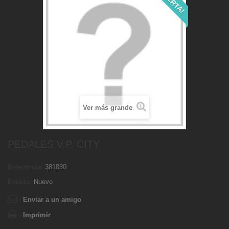
¡OFERTA!
Ver más grande
PEDALES V.P. CITY
Referencia:
381030
Estado:
Nuevo
Enviar a un amigo
Imprimir