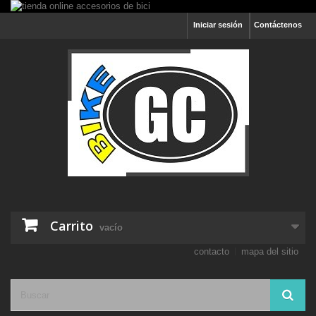
Iniciar sesión
Contáctenos
Carrito
vacío
contacto
mapa del sitio