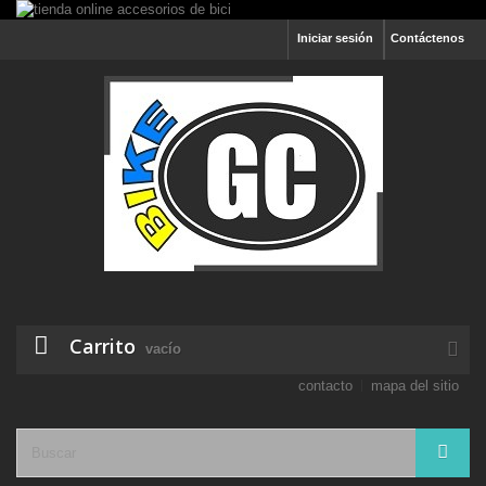
Iniciar sesión
Contáctenos
Carrito
vacío
contacto
mapa del sitio