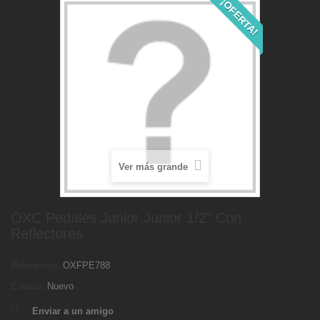
¡OFERTA!
Ver más grande
OXC Pedales Junior Junior 1/2" Con
Reflectores
Referencia:
OXFPE788
Estado:
Nuevo
Enviar a un amigo