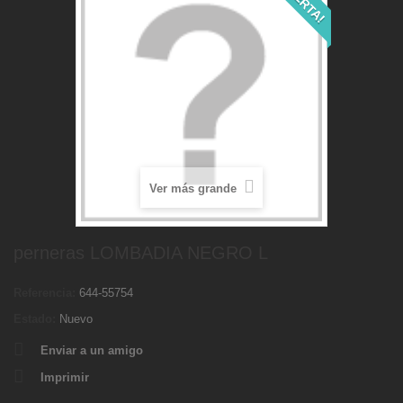
Ver más grande
perneras LOMBADIA NEGRO L
Referencia:
644-55754
Estado:
Nuevo
Enviar a un amigo
Imprimir