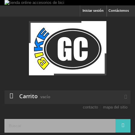
Iniciar sesión
Contáctenos
Carrito
vacío
contacto
mapa del sitio