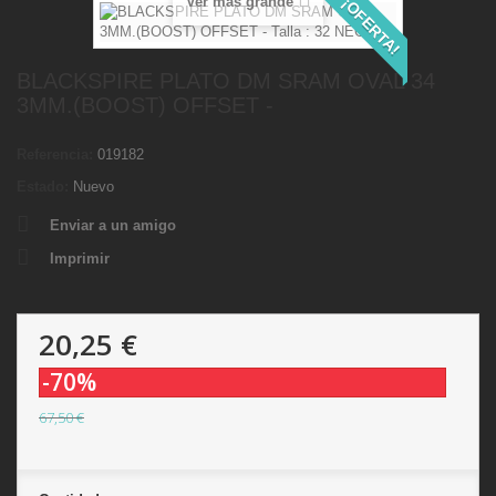
Ver más grande
¡OFERTA!
BLACKSPIRE PLATO DM SRAM OVAL 34
3MM.(BOOST) OFFSET -
Referencia:
019182
Estado:
Nuevo
Enviar a un amigo
Imprimir
20,25 €
-70%
67,50 €