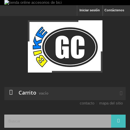
Iniciar sesión
Contáctenos
Carrito
vacío
contacto
mapa del sitio