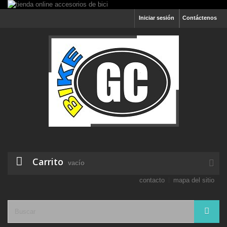
Iniciar sesión
Contáctenos
Carrito
vacío
contacto
mapa del sitio