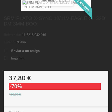
Ver más grande
¡OFERTA!
SRM PLATO X-SYNC 12/11V EAGLE SL 32D
DM 3MM BOO
Referencia:
11.6218.042.016
Estado:
Nuevo
Enviar a un amigo
Imprimir
37,80 €
-70%
126,00 €