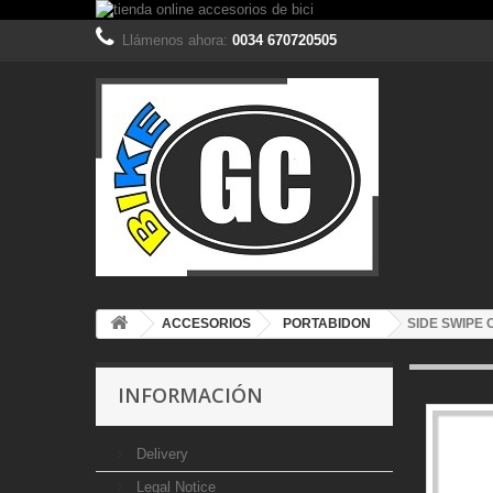
Llámenos ahora:
0034 670720505
ACCESORIOS
PORTABIDON
SIDE SWIPE 
INFORMACIÓN
Delivery
Legal Notice