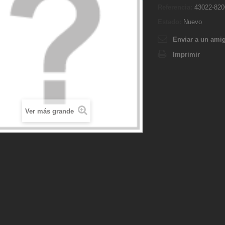
Referencia:
43022-820
Estado:
Nuevo
Enviar a un ami
Imprimir
Ver más grande