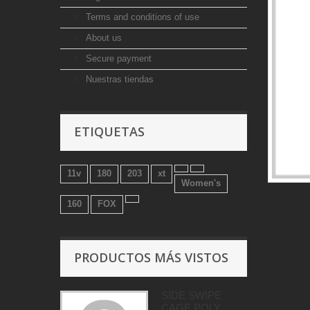
Terms and conditions of use
About us
Secure payment
Nuestras tiendas
ETIQUETAS
11v
180
203
xt
Women's
160
FOX
PRODUCTOS MÁS VISTOS
SIDE SWIPE
CAGE POLY...