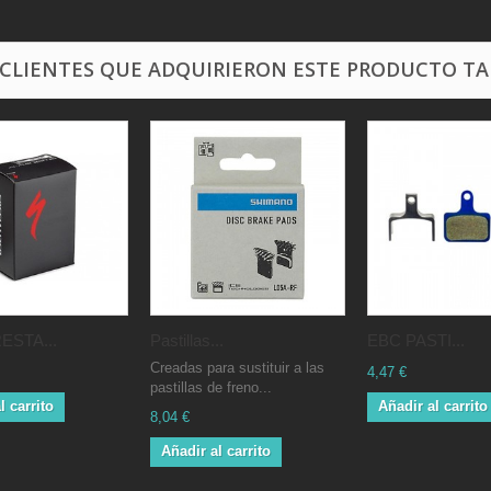
 CLIENTES QUE ADQUIRIERON ESTE PRODUCTO T
ESTA...
Pastillas...
EBC PASTI...
Creadas para sustituir a las
4,47 €
pastillas de freno...
l carrito
Añadir al carrito
8,04 €
Añadir al carrito