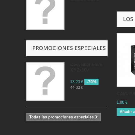
LOS
PROMOCIONES ESPECIALES
Desviador Sram
X9 2x10v
-70%
13,20 €
44,00 €
CAM. PR
1,80 €
Añadir a
Todas las promociones especiales