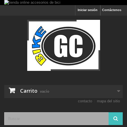
Iniciar sesión
Contáctenos
Carrito
vacío
contacto
mapa del sitio