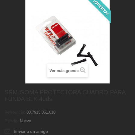
¡OFERTA!
Ver más grande
SRM GOMA PROTECTORA CUADRO PARA
FUNDA BLK 4uds
Referencia:
00,7915,051,010
Estado:
Nuevo
Enviar a un amigo