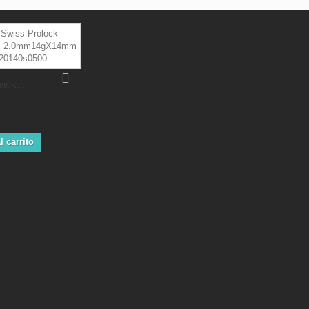
iss...
l carrito