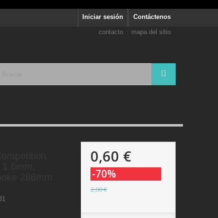
Iniciar sesión
Contáctenos
contacto
mapa del sitio
0,60 €
ompetition
 1.6mm,
-70%
 Spoke 286mm
2,00 €
31