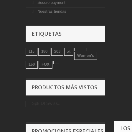
Secure payment
Nuestras tiendas
ETIQUETAS
11v
180
203
xt
Women's
160
FOX
PRODUCTOS MÁS VISTOS
Spk Dt Swiss...
LOS
PROMOCIONES ESPECIALES