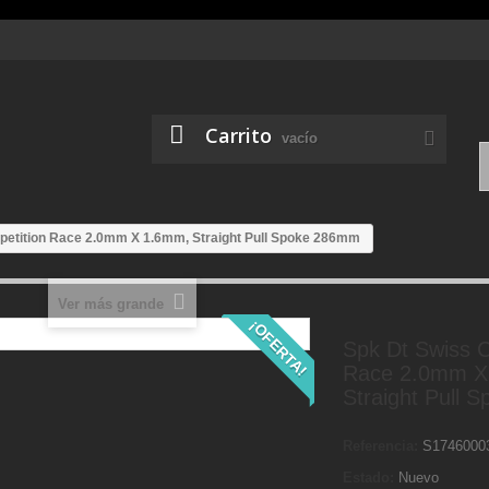
Carrito
vacío
petition Race 2.0mm X 1.6mm, Straight Pull Spoke 286mm
Ver más grande
¡OFERTA!
Spk Dt Swiss C
Race 2.0mm X
Straight Pull
Referencia:
S1746000
Estado:
Nuevo