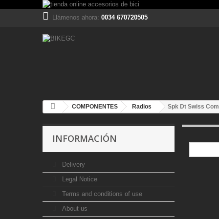
Llámenos ahora:
0034 670720505
COMPONENTES
Radios
Spk Dt Swiss Com
INFORMACIÓN
Delivery
Legal Notice
Terms and conditions of use
About us