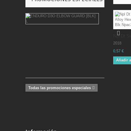
ENDURO
D3O
ELBOW
GUARD
Npl Dt Sw
[BLK]
L
2018
0,57 €
22,47 €
-70%
Añadir a
74,90
€
Todas las promociones especiales