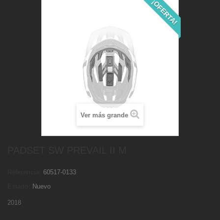
¡OFERTA!
Ver más grande
PADSET SW PREVAIL II M
Referencia:
60517-0133
Estado:
Nuevo
2018