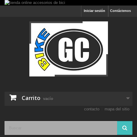
Iniciar sesión
Contáctenos
Carrito
vacío
contacto
mapa del sitio