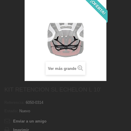
¡OFERTA!
Ver más grande
KIT RETENCION SL ECHELON L 10'
Referencia:
6050-0314
Estado:
Nuevo
Enviar a un amigo
Imprimir