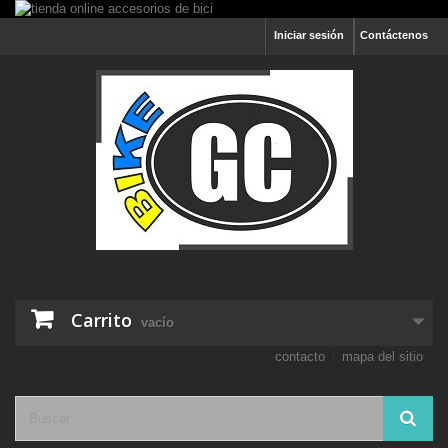
Iniciar sesión
Contáctenos
Carrito
vacío
contacto
mapa del sitio