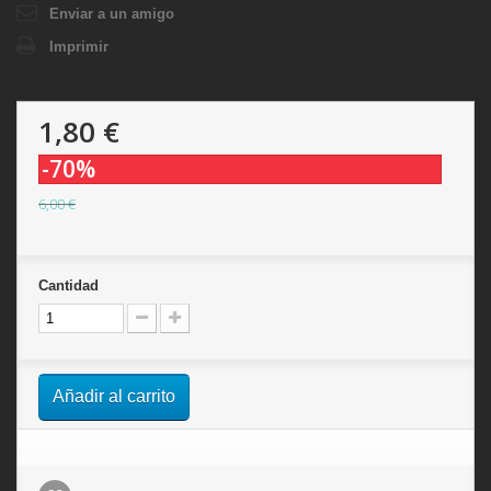
Enviar a un amigo
Imprimir
1,80 €
-70%
6,00 €
Cantidad
Añadir al carrito