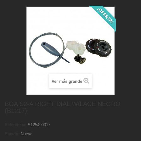
¡OFERTA!
Ver más grande
BOA S2-A RIGHT DIAL W/LACE NEGRO
(B1217)
Referencia:
S125400017
Estado:
Nuevo