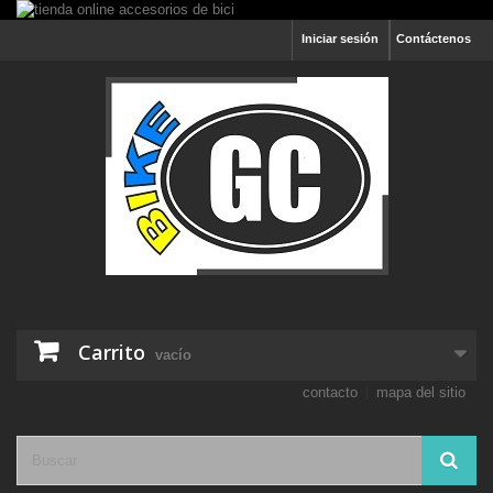
Iniciar sesión
Contáctenos
Carrito
vacío
contacto
mapa del sitio