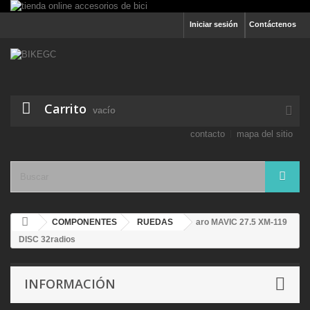
Iniciar sesión
Contáctenos
Carrito
vacío
contacto
mapa del sitio
COMPONENTES
RUEDAS
aro MAVIC 27.5 XM-119
DISC 32radios
INFORMACIÓN